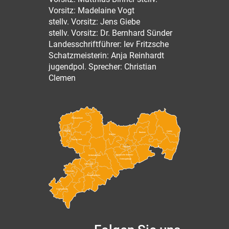
Vorsitz: Madelaine Vogt
stellv. Vorsitz: Jens Giebe
stellv. Vorsitz: Dr. Bernhard Sünder
Landesschriftführer: Iev Fritzsche
Schatzmeisterin: Anja Reinhardt
jugendpol. Sprecher: Christian
Clemen
Nordsachsen
Leipzig
Görlitz
Bautzen
Meißen
Leipzig Land
Dresden
Sächsische Schweiz-
Mittelsachsen
Osterzgebirge
Chemnitz
Zwickau
Erzgebirgskreis
Vogtlandkreis