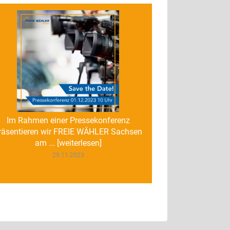
Im Rahmen einer Pressekonferenz
räsentieren wir FREIE WÄHLER Sachsen
am ... [weiterlesen]
29.11.2023