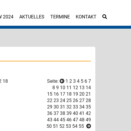
W 2024
AKTUELLES
TERMINE
KONTAKT
2
18
Seite:
1
2
3
4
5
6
7
8
9
10
11
12
13
14
15
16
17
18
19
20
21
22
23
24
25
26
27
28
29
30
31
32
33
34
35
36
37
38
39
40
41
42
43
44
45
46
47
48
49
50
51
52
53
54
55