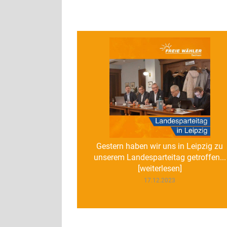
Gestern haben wir uns in Leipzig zu
unserem Landesparteitag getroffen...
[weiterlesen]
17.12.2023