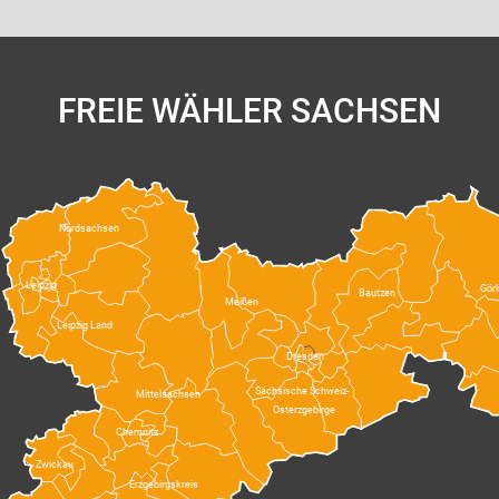
FREIE WÄHLER SACHSEN
Nordsachsen
Leipzig
Görl
Bautzen
Meißen
Leipzig Land
Dresden
Sächsische Schweiz-
Mittelsachsen
Osterzgebirge
Chemnitz
Zwickau
Erzgebirgskreis