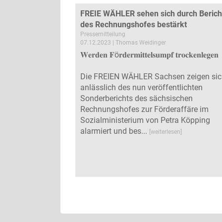
FREIE WÄHLER sehen sich durch Berich
des Rechnungshofes bestärkt
Pressemitteilung
07.12.2023 | Thomas Weidinger
𝐖𝐞𝐫𝐝𝐞𝐧 𝐅ö𝐫𝐝𝐞𝐫𝐦𝐢𝐭𝐭𝐞𝐥𝐬𝐮𝐦𝐩𝐟 𝐭𝐫𝐨𝐜𝐤𝐞𝐧𝐥𝐞𝐠𝐞𝐧
Die FREIEN WÄHLER Sachsen zeigen si
anlässlich des nun veröffentlichten
Sonderberichts des sächsischen
Rechnungshofes zur Förderaffäre im
Sozialministerium von Petra Köpping
alarmiert und bes...
[weiterlesen]