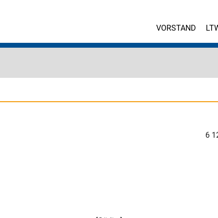
VORSTAND
LT
6
1