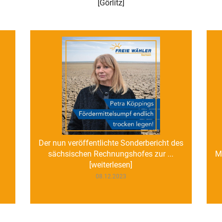
[
Görlitz
]
Der nun veröffentlichte Sonderbericht des
sächsischen Rechnungshofes zur ...
M
[weiterlesen]
08.12.2023