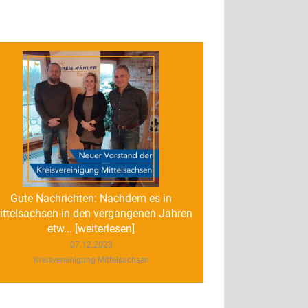
Gute Nachrichten: Nachdem es in
ittelsachsen in den vergangenen Jahren
etw... [weiterlesen]
07.12.2023
Kreisvereinigung Mittelsachsen