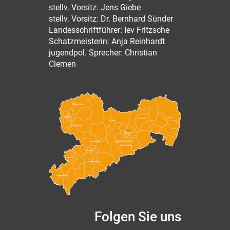
stellv. Vorsitz: Jens Giebe
stellv. Vorsitz: Dr. Bernhard Sünder
Landesschriftführer: Iev Fritzsche
Schatzmeisterin: Anja Reinhardt
jugendpol. Sprecher: Christian
Clemen
Nordsachsen
Leipzig
Görlitz
Bautzen
Meißen
Leipzig Land
Dresden
Sächsische Schweiz-
Mittelsachsen
Osterzgebirge
Chemnitz
Zwickau
Erzgebirgskreis
Vogtlandkreis
Folgen Sie uns