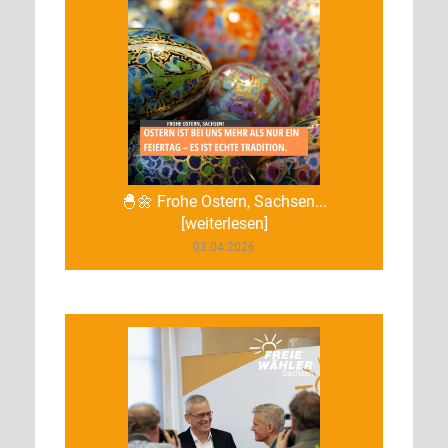
🐣🌼 Frohe Ostern, Sachsen...
[weiterlesen]
03.04.2026