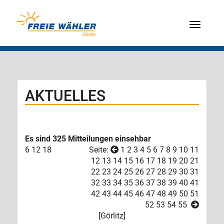
Menü
AKTUELLES
Es sind 325 Mitteilungen einsehbar
6
12
18
Seite:
1
2
3
4
5
6
7
8
9
10
11
12
13
14
15
16
17
18
19
20
21
22
23
24
25
26
27
28
29
30
31
32
33
34
35
36
37
38
39
40
41
42
43
44
45
46
47
48
49
50
51
52
53
54
55
[
Görlitz
]