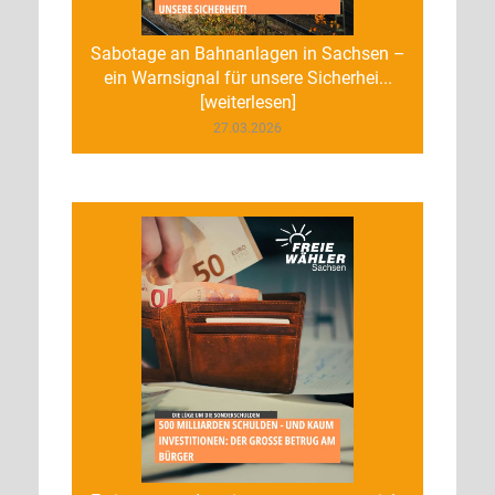
Sabotage an Bahnanlagen in Sachsen –
ein Warnsignal für unsere Sicherhei...
[weiterlesen]
27.03.2026