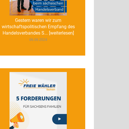
Gestern waren wir zum
wirtschaftspolitischen Empfang des
Handelsverbandes S... [weiterlesen]
06.06.2024