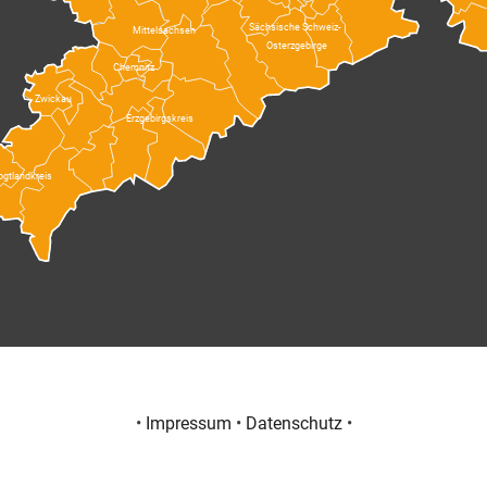
Sächsische Schweiz-
Mittelsachsen
Osterzgebirge
Chemnitz
Zwickau
Erzgebirgskreis
ogtlandkreis
•
Impressum
•
Datenschutz
•