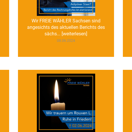
Wir FREIE WÄHLER Sachsen sind
angesichts des aktuellen Berichts des
sächs... [weiterlesen]
08.06.2024