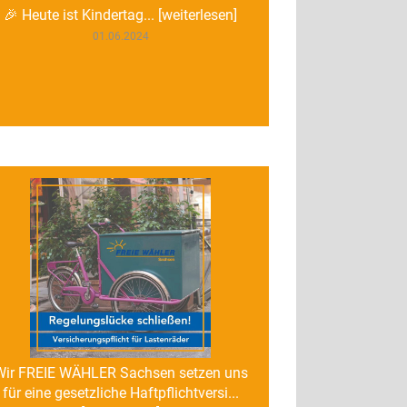
🎉 Heute ist Kindertag... [weiterlesen]
01.06.2024
Wir FREIE WÄHLER Sachsen setzen uns
für eine gesetzliche Haftpflichtversi...