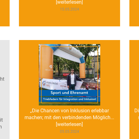
[weiterlesen]
15.05.2024
cht
„Die Chancen von Inklusion erlebbar
D
machen; mit den verbindenden Möglich...
it
[weiterlesen]
n
05.05.2024