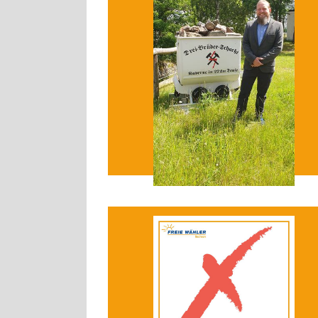
Heute haben wir die Videos 📽 für den
MDR-Kandidatencheck abgedreht...
[weiterlesen]
16.06.2024
Kreisvereinigung Mittelsachsen