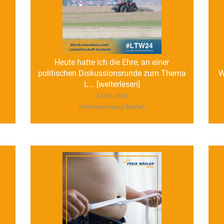
Heute hatte ich die Ehre, an einer
politischen Diskussionsrunde zum Thema
W
L... [weiterlesen]
14.06.2024
Kreisvereinigung Meißen