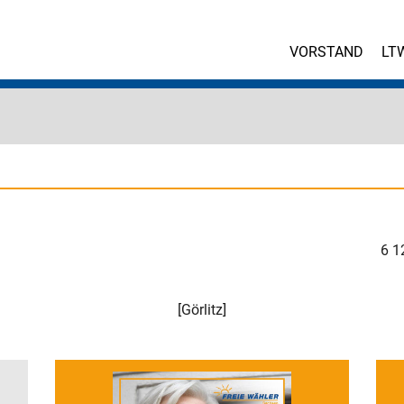
VORSTAND
LT
6
1
[
Görlitz
]