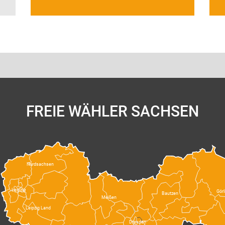
FREIE WÄHLER SACHSEN
Nordsachsen
Leipzig
Görl
Bautzen
Meißen
Leipzig Land
Dresden