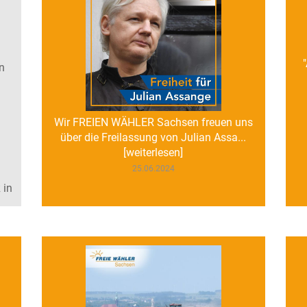
n
Wir FREIEN WÄHLER Sachsen freuen uns
über die Freilassung von Julian Assa...
[weiterlesen]
25.06.2024
 in