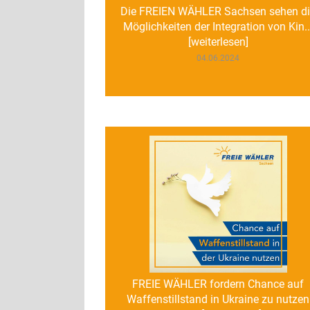
Die FREIEN WÄHLER Sachsen sehen d
Möglichkeiten der Integration von Kin..
[weiterlesen]
04.06.2024
FREIE WÄHLER fordern Chance auf
Waffenstillstand in Ukraine zu nutzen