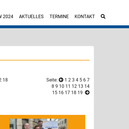
W 2024
AKTUELLES
TERMINE
KONTAKT
2
18
Seite:
1
2
3
4
5
6
7
8
9
10
11
12
13
14
15
16
17
18
19