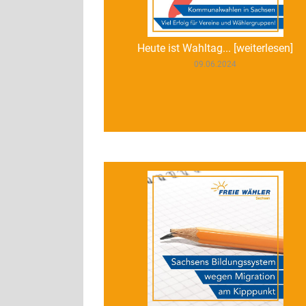
Heute ist Wahltag... [weiterlesen]
09.06.2024