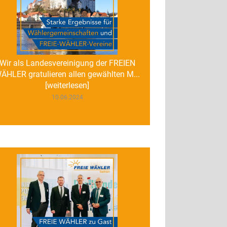
Wir als Landesvereinigung der FREIEN
ÄHLER gratulieren allen gewählten M...
[weiterlesen]
10.06.2024