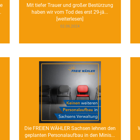
ie
Mit tiefer Trauer und großer Bestürzung
.
haben wir vom Tod des erst 29-jä...
[weiterlesen]
02.06.2024
Die FREIEN WÄHLER Sachsen lehnen den
geplanten Personalaufbau in den Minis...