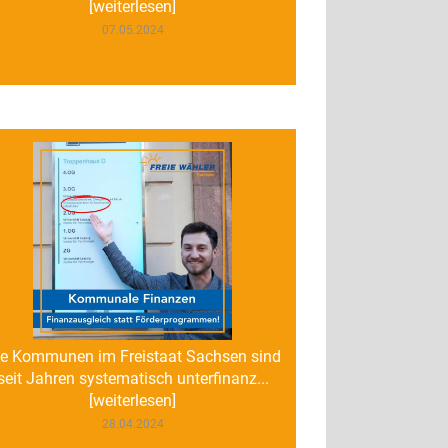
[weiterlesen]
07.05.2024
ie Kommunen im Freistaat Sachsen sind
seit Jahren systematisch unterfinanz...
[weiterlesen]
28.04.2024